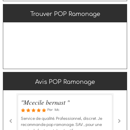
Trouver POP Ramonage
Avis POP Ramonage
"Bon professionnel "
"Ramonage poêle à bois."
"Mcecile bernast "
Par Blino
Par Mc
Par Alain
Bon professionnel, rdv rapide ,de bon conseil et
Service de qualité. Professionnel, discret. Je
Prestation de qualité. Travail sérieux, propre.
bon échange je recommande travail propre
recommande pop ramonage. SAV , pour une
Conseils pour limiter l'encrassement du conduit