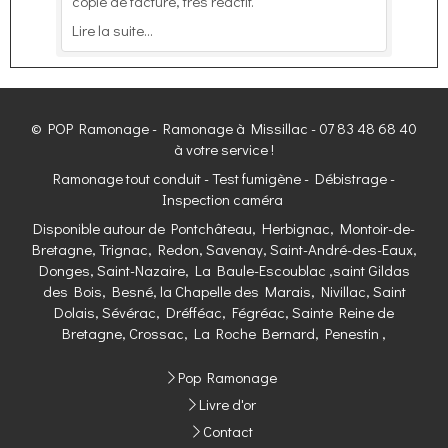
copie de facture, très réactif.
intéressants. Ponctualité. Rien à redire. Très
Lire la suite...
satisfait.
Lire la suite...
Lire la suite...
© POP Ramonage - Ramonage à Missillac - 07 83 48 68 40
à votre service !
Ramonage tout conduit - Test fumigène - Débistrage -
Inspection caméra
Disponible autour de Pontchâteau, Herbignac, Montoir-de-
Bretagne, Trignac, Redon, Savenay, Saint-André-des-Eaux,
Donges, Saint-Nazaire, La Baule-Escoublac ,saint Gildas
des Bois, Besné, la Chapelle des Marais, Nivillac, Saint
Dolais, Sévérac, Dréfféac, Fégréac, Sainte Reine de
Bretagne, Crossac, La Roche Bernard, Penestin ,
Pop Ramonage
Livre d'or
Contact