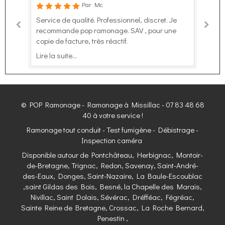
Par Blino
Par Mc
Par Alain
Bon professionnel, rdv rapide ,de bon conseil et
Service de qualité. Professionnel, discret. Je
Prestation de qualité. Travail sérieux, propre.
bon échange je recommande travail propre
recommande pop ramonage. SAV , pour une
Conseils pour limiter l'encrassement du conduit
copie de facture, très réactif.
intéressants. Ponctualité. Rien à redire. Très
Lire la suite...
satisfait.
Lire la suite...
Lire la suite...
© POP Ramonage - Ramonage à Missillac - 07 83 48 68
40 à votre service !
Ramonage tout conduit - Test fumigène - Débistrage -
Inspection caméra
Disponible autour de Pontchâteau, Herbignac, Montoir-
de-Bretagne, Trignac, Redon, Savenay, Saint-André-
des-Eaux, Donges, Saint-Nazaire, La Baule-Escoublac
,saint Gildas des Bois, Besné, la Chapelle des Marais,
Nivillac, Saint Dolais, Sévérac, Dréfféac, Fégréac,
Sainte Reine de Bretagne, Crossac, La Roche Bernard,
Penestin ,