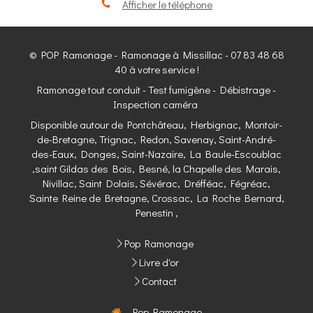
Afficher le téléphone
© POP Ramonage - Ramonage à Missillac - 07 83 48 68
40 à votre service !
Ramonage tout conduit - Test fumigène - Débistrage -
Inspection caméra
Disponible autour de Pontchâteau, Herbignac, Montoir-
de-Bretagne, Trignac, Redon, Savenay, Saint-André-
des-Eaux, Donges, Saint-Nazaire, La Baule-Escoublac
,saint Gildas des Bois, Besné, la Chapelle des Marais,
Nivillac, Saint Dolais, Sévérac, Dréfféac, Fégréac,
Sainte Reine de Bretagne, Crossac, La Roche Bernard,
Penestin ,
Pop Ramonage
Livre d'or
Contact
Pop Ramonage